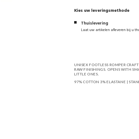
Kies uw leveringsmethode
Thuislevering
Laat uw artikelen afleveren bij u th
UNISEX FOOTLESS ROMPER CRAFT
RAW FINISHINGS. OPENS WITH SM
LITTLE ONES.
97% COTTON 3% ELASTANE | STA