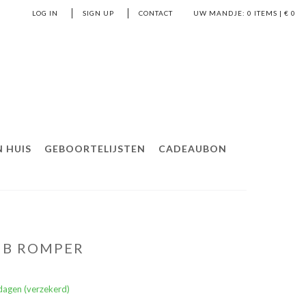
LOG IN
SIGN UP
CONTACT
UW MANDJE:
0
ITEMS | €
0
 HUIS
GEBOORTELIJSTEN
CADEAUBON
RIB ROMPER
dagen (verzekerd)