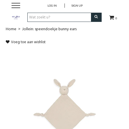
LOG IN
SIGN UP
0
Home
>
Jollein: speendoekje bunny ears
SHOP
Voeg toe aan wishlist
VROEDVROUWENZORG BOEKEN
KOLFCONSULT
EHBO & REANIMATIE
VROEDVROUW AAN HUIS
GEBOORTELIJSTEN
CADEAUBON