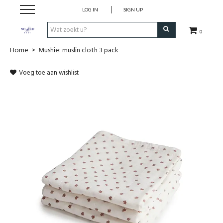
LOG IN
SIGN UP
0
Home
>
Mushie: muslin cloth 3 pack
SHOP
Voeg toe aan wishlist
VROEDVROUWENZORG BOEKEN
KOLFCONSULT
EHBO & REANIMATIE
VROEDVROUW AAN HUIS
GEBOORTELIJSTEN
CADEAUBON