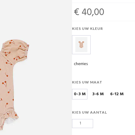
€ 40,00
KIES UW KLEUR
cherries
KIES UW MAAT
0-3 M
3-6 M
6-12 M
KIES UW AANTAL