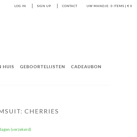
LOG IN
SIGN UP
CONTACT
UW MANDJE:
0
ITEMS | €
0
 HUIS
GEBOORTELIJSTEN
CADEAUBON
MSUIT: CHERRIES
dagen (verzekerd)