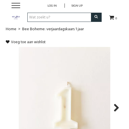
LOG IN
SIGN UP
0
Home
>
Bee Boheme: verjaardagskaars 1 jaar
SHOP
Voeg toe aan wishlist
VROEDVROUWENZORG BOEKEN
KOLFCONSULT
EHBO & REANIMATIE
VROEDVROUW AAN HUIS
GEBOORTELIJSTEN
Next
CADEAUBON