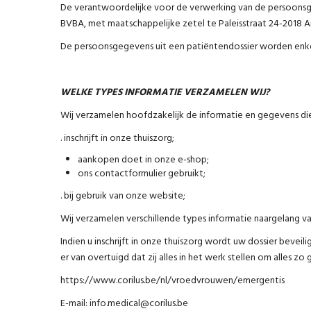
De verantwoordelijke voor de verwerking van de persoonsg
BVBA, met maatschappelijke zetel te Paleisstraat 24-2018
De persoonsgegevens uit een patiëntendossier worden enke
WELKE TYPES INFORMATIE VERZAMELEN WIJ?
Wij verzamelen hoofdzakelijk de informatie en gegevens di
. inschrijft in onze thuiszorg;
aankopen doet in onze e-shop;
ons contactformulier gebruikt;
. bij gebruik van onze website;
Wij verzamelen verschillende types informatie naargelang v
Indien u inschrijft in onze thuiszorg wordt uw dossier beveili
er van overtuigd dat zij alles in het werk stellen om alles 
https://www.corilus.be/nl/vroedvrouwen/emergentis
E-mail: info.medical@corilus.be