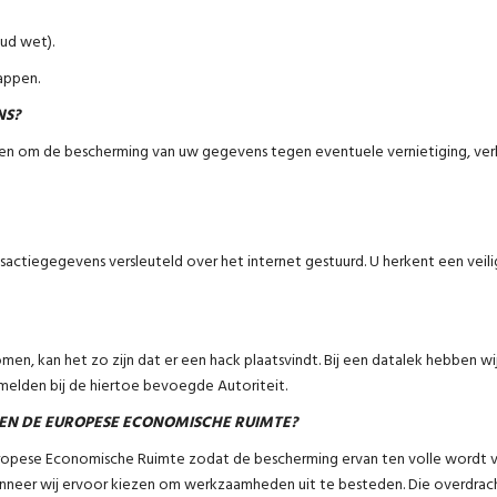
ud wet).
appen.
NS?
en om de bescherming van uw gegevens tegen eventuele vernietiging, verlie
actiegegevens versleuteld over het internet gestuurd. U herkent een veilig
en, kan het zo zijn dat er een hack plaatsvindt. Bij een datalek hebben w
 melden bij de hiertoe bevoegde Autoriteit.
EN DE EUROPESE ECONOMISCHE RUIMTE?
uropese Economische Ruimte zodat de bescherming ervan ten volle wordt 
er wij ervoor kiezen om werkzaamheden uit te besteden. Die overdracht 