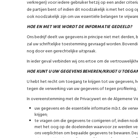
verkregen) voor iedere gebruiker hetzij op een ander criter
de partijen bent of indien dit noodzakelijk is met het oog 
ook noodzakelijk zijn om uw essentiële belangen te vrijware
HOE EN MET WIE WORDT DE INFORMATIE GEDEELD?
Ons bedrijf deelt uw gegevens in principe niet met derden
zal uw schriftelijke toestemming gevraagd worden. Bovendi
nog door een gerechtelijke uitspraak.
In ieder geval verbinden wij ons ertoe om de vertrouwelijk
HOE KUNT U UW GEGEVENS BEHEREN/KRIJGT U TOEGA
U hebt het recht om toegang te krijgen tot uw gegevens, h
tegen de verwerking van uw gegevens of tegen profilering
In overeenstemming met de Privacywet en de Algemene Ve
uw gegevens en de essentiële informatie m.b.t. de ver
krijgen;
te vragen om die gegevens te corrigeren of, indien nod
met het oog op de doeleinden waarvoor ze werden ver
ons verplichten om bepaalde gegevens te bewaren. Deze