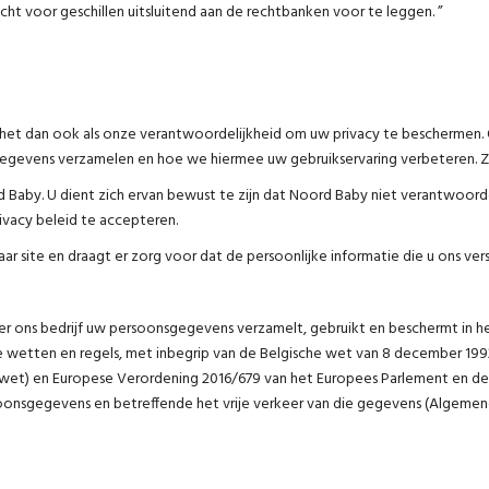
ht voor geschillen uitsluitend aan de rechtbanken voor te leggen. ”
zien het dan ook als onze verantwoordelijkheid om uw privacy te bescherm
egevens verzamelen en hoe we hiermee uw gebruikservaring verbeteren. Zo
 Baby. U dient zich ervan bewust te zijn dat Noord Baby niet verantwoordel
ivacy beleid te accepteren.
aar site en draagt er zorg voor dat de persoonlijke informatie die u ons ve
r ons bedrijf uw persoonsgegevens verzamelt, gebruikt en beschermt in he
 wetten en regels, met inbegrip van de Belgische wet van 8 december 1992
et) en Europese Verordening 2016/679 van het Europees Parlement en de 
rsoonsgegevens en betreffende het vrije verkeer van die gegevens (Algem