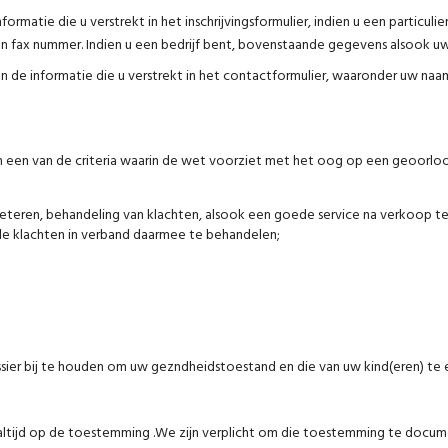
ormatie die u verstrekt in het inschrijvingsformulier, indien u een particul
 fax nummer. Indien u een bedrijf bent, bovenstaande gegevens alsook u
n de informatie die u verstrekt in het contactformulier, waaronder uw naam
van een van de criteria waarin de wet voorziet met het oog op een geoor
beteren, behandeling van klachten, alsook een goede service na verkoop t
le klachten in verband daarmee te behandelen;
ier bij te houden om uw gezndheidstoestand en die van uw kind(eren) te e
 altijd op de toestemming .We zijn verplicht om die toestemming te doc