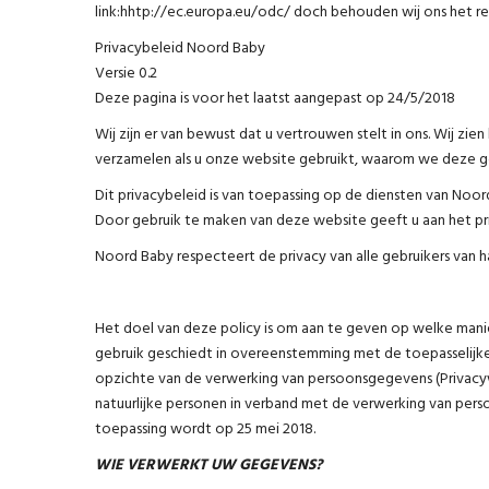
link:hhtp://ec.europa.eu/odc/ doch behouden wij ons het rec
Privacybeleid Noord Baby
Versie 0.2
Deze pagina is voor het laatst aangepast op 24/5/2018
Wij zijn er van bewust dat u vertrouwen stelt in ons. Wij 
verzamelen als u onze website gebruikt, waarom we deze g
Dit privacybeleid is van toepassing op de diensten van Noord
Door gebruik te maken van deze website geeft u aan het pr
Noord Baby respecteert de privacy van alle gebruikers van h
Het doel van deze policy is om aan te geven op welke manie
gebruik geschiedt in overeenstemming met de toepasselijke
opzichte van de verwerking van persoonsgegevens (Privacyw
natuurlijke personen in verband met de verwerking van pe
toepassing wordt op 25 mei 2018.
WIE VERWERKT UW GEGEVENS?