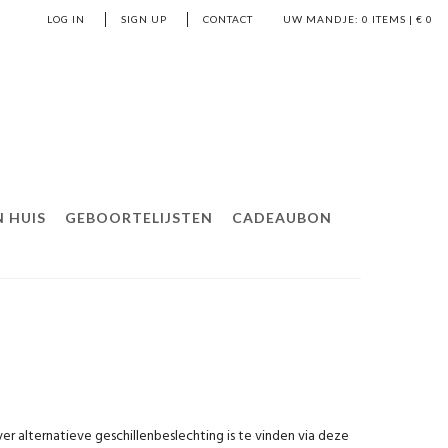
LOG IN
SIGN UP
CONTACT
UW MANDJE:
0
ITEMS | €
0
 HUIS
GEBOORTELIJSTEN
CADEAUBON
 alternatieve geschillenbeslechting is te vinden via deze