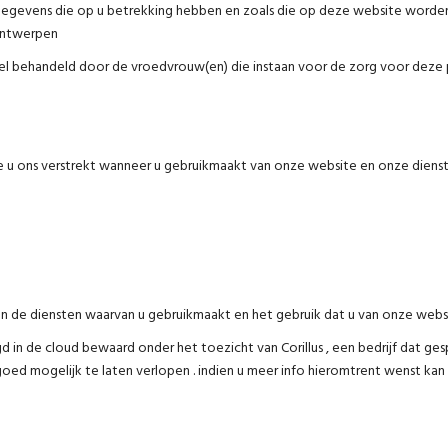
egevens die op u betrekking hebben en zoals die op deze website worden
 Antwerpen
l behandeld door de vroedvrouw(en) die instaan voor de zorg voor deze 
e u ons verstrekt wanneer u gebruikmaakt van onze website en onze dienst
an de diensten waarvan u gebruikmaakt en het gebruik dat u van onze webs
gd in de cloud bewaard onder het toezicht van Corillus , een bedrijf dat gesp
zo goed mogelijk te laten verlopen . indien u meer info hieromtrent wenst 