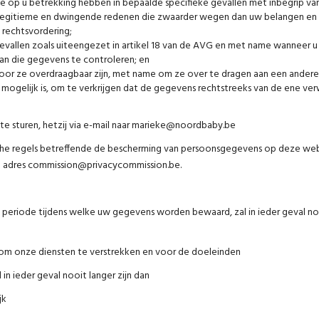
 op u betrekking hebben in bepaalde specifieke gevallen met inbegrip van
 legitieme en dwingende redenen die zwaarder wegen dan uw belangen en r
 rechtsvordering;
evallen zoals uiteengezet in artikel 18 van de AVG en met name wanneer u
van die gegevens te controleren; en
or ze overdraagbaar zijn, met name om ze over te dragen aan een ander
sch mogelijk is, om te verkrijgen dat de gegevens rechtstreeks van de ene 
 te sturen, hetzij via e-mail naar marieke@noordbaby.be
ische regels betreffende de bescherming van persoonsgegevens op deze we
et adres commission@privacycommission.be.
eriode tijdens welke uw gegevens worden bewaard, zal in ieder geval nooit
om onze diensten te verstrekken en voor de doeleinden
n ieder geval nooit langer zijn dan
jk