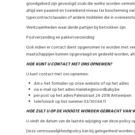
grondgebied zijn gevestigd zoals die welke worden vermeld i
altijd een passend en toereikend niveau ter bescherming 
typecontractclausules of andere middelen die in overeens
Werkzaamheden waar derde partijen bij betrokken zijn:
Postverzending en pakketverzending
Ook indien er contact dient opgenomen te worden met verze
maatschappijen kunnen opgevraagd en gedeeld worden, altij
HOE KUNT U CONTACT MET ONS OPNEMEN?
U kunt contact met ons opnemen:
d.m.v. het formulier op onze website of op het adres
via e-mail op het adres marieke@noordbaby.be
per post op het adres Paleisstraat 24-2018 Antwerpen
telefonisch op het nummer 03/303.44.11
HOE ZULT U OP DE HOOGTE WORDEN GEBRACHT VAN W
U vindt de datum van de laatste wijziging van deze policy o
Deze vertrouwelijkheidspolicy kan bij gelegenheid worden 