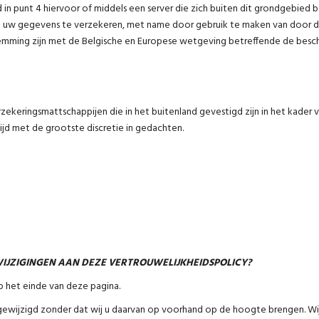
n punt 4 hiervoor of middels een server die zich buiten dit grondgebied be
van uw gegevens te verzekeren, met name door gebruik te maken van doo
temming zijn met de Belgische en Europese wetgeving betreffende de bes
keringsmattschappijen die in het buitenland gevestigd zijn in het kader 
d met de grootste discretie in gedachten.
IJZIGINGEN AAN DEZE VERTROUWELIJKHEIDSPOLICY?
p het einde van deze pagina.
gewijzigd zonder dat wij u daarvan op voorhand op de hoogte brengen. Wi