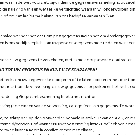
ium waarin de wet voorziet: bijv. indien de gegevensverzameling noodzakeli
op de naleving van een wettelijke verplichting waaraan wij onderworpen zi
n of om het legitieme belang van ons bedrijf te verwezenlijken.
, behalve wanneer het gaat om postgegevens. Indien het om dossiergegeven
en is ons bedrijf verplicht om uw persoonsgegevens mee te delen wanneer
heid van uw gegevens te verzekeren, met name door passende contracten te
NG TOT UW GEGEVENS EN KUNT U ZE SCHRAPPEN?
et recht om uw gegevens te corrigeren of te laten corrigeren, het recht 
, het recht om de verwerking van uw gegevens te beperken en het recht o
rordening Gegevensbescherming hebt u het recht om:
werking (doeleinden van de verwerking, categorieën van gegevens die word
ig, te schrappen op de voorwaarden bepaald in artikel 17 van de AVG, en 
zameld/verwerkt of wanneer u uw toestemming intrekt. Wij hebben echte
 twee kunnen nooit in conflict komen met elkaar. ;