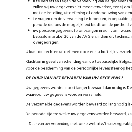
u te verzetten tegen de verwerking van de gegevens die
zullen wij uw gegevens niet meer verwerken, tenzij om
met de instelling, uitoefening of onderbouwing van een
te vragen om de verwerking te beperken, in bepaalde g
periode die ons de mogelijkheid biedt om de juistheid 
uw persoonsgegevens te ontvangen in een vorm waardo
bepaald in artikel 20 van de AVG en, indien dit techni
overgedragen.
U kunt die rechten uitoefenen door een schriftelijk verzoek
Klachten in geval van schending van de toepasselijke Belg
voor de bescherming van de persoonlijke levenssfeer op h
DE DUUR VAN HET BEWAREN VAN UW GEGEVENS ?
Uw gegevens worden nooit langer bewaard dan nodig is. De p
waarvoor uw gegevens worden verzameld.
De verzamelde gegevens worden bewaard zo lang nodig is 
De periode tijdens welke uw gegevens worden bewaard, zal i
– Duur van uw verbinding met onze website/thuiszorgprakti