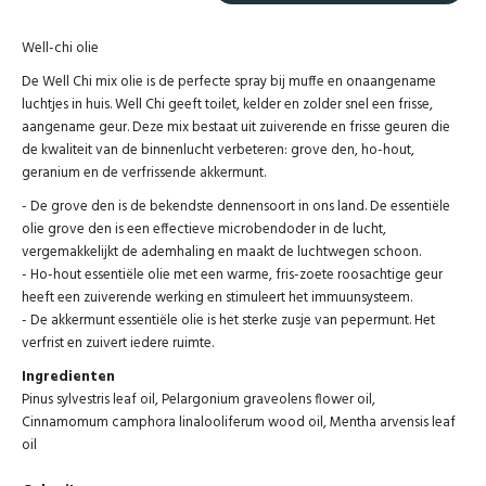
Well-chi olie
De Well Chi mix olie is de perfecte spray bij muffe en onaangename
luchtjes in huis. Well Chi geeft toilet, kelder en zolder snel een frisse,
aangename geur. Deze mix bestaat uit zuiverende en frisse geuren die
de kwaliteit van de binnenlucht verbeteren: grove den, ho-hout,
geranium en de verfrissende akkermunt.
- De grove den is de bekendste dennensoort in ons land. De essentiële
olie grove den is een effectieve microbendoder in de lucht,
vergemakkelijkt de ademhaling en maakt de luchtwegen schoon.
- Ho-hout essentiële olie met een warme, fris-zoete roosachtige geur
heeft een zuiverende werking en stimuleert het immuunsysteem.
- De akkermunt essentiële olie is het sterke zusje van pepermunt. Het
verfrist en zuivert iedere ruimte.
Ingredienten
Pinus sylvestris leaf oil, Pelargonium graveolens flower oil,
Cinnamomum camphora linalooliferum wood oil, Mentha arvensis leaf
oil