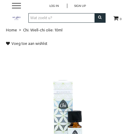
LOG IN
SIGN UP
0
Home
>
Chi: Well-chi olie: 10ml
SHOP
Voeg toe aan wishlist
VROEDVROUWENZORG BOEKEN
KOLFCONSULT
EHBO & REANIMATIE
VROEDVROUW AAN HUIS
GEBOORTELIJSTEN
CADEAUBON