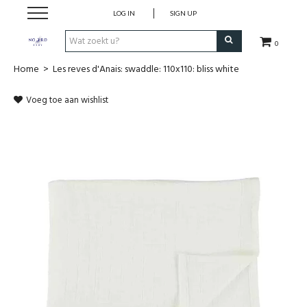
LOG IN
SIGN UP
0
Home
>
Les reves d'Anais: swaddle: 110x110: bliss white
SHOP
Voeg toe aan wishlist
VROEDVROUWENZORG BOEKEN
KOLFCONSULT
EHBO & REANIMATIE
VROEDVROUW AAN HUIS
GEBOORTELIJSTEN
CADEAUBON