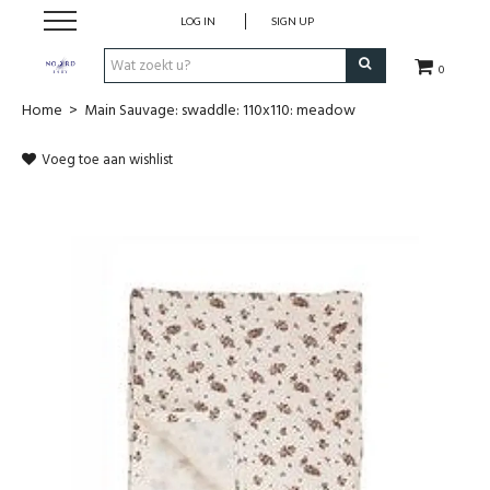
LOG IN
SIGN UP
0
Home
>
Main Sauvage: swaddle: 110x110: meadow
SHOP
Voeg toe aan wishlist
VROEDVROUWENZORG BOEKEN
KOLFCONSULT
EHBO & REANIMATIE
VROEDVROUW AAN HUIS
GEBOORTELIJSTEN
CADEAUBON