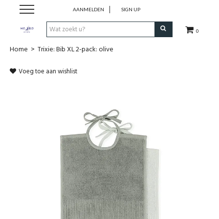
AANMELDEN
SIGN UP
0
Home
>
Trixie: Bib XL 2-pack: olive
SHOP
Voeg toe aan wishlist
VROEDVROUWENZORG BOEKEN
KOLFCONSULT
EHBO & REANIMATIE
VROEDVROUW AAN HUIS
GEBOORTELIJSTEN
CADEAUBON