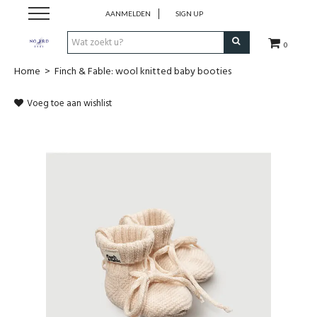
AANMELDEN
SIGN UP
0
Home
>
Finch & Fable: wool knitted baby booties
SHOP
Voeg toe aan wishlist
VROEDVROUWENZORG BOEKEN
KOLFCONSULT
EHBO & REANIMATIE
VROEDVROUW AAN HUIS
GEBOORTELIJSTEN
CADEAUBON