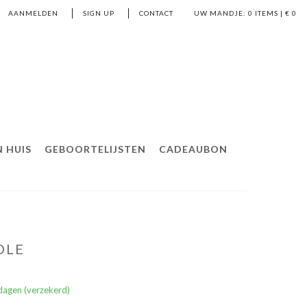
AANMELDEN
SIGN UP
CONTACT
UW MANDJE:
0
ITEMS | €
0
 HUIS
GEBOORTELIJSTEN
CADEAUBON
DLE
dagen (verzekerd)