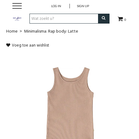
LOG IN
SIGN UP
0
Home
>
Minimalisma: Rap body: Latte
SHOP
Voeg toe aan wishlist
VROEDVROUWENZORG BOEKEN
KOLFCONSULT
EHBO & REANIMATIE
VROEDVROUW AAN HUIS
GEBOORTELIJSTEN
CADEAUBON