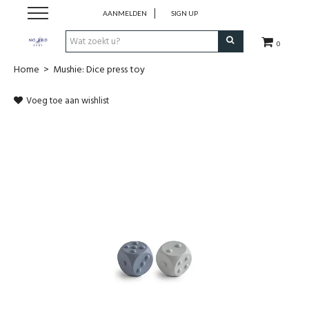
AANMELDEN
SIGN UP
0
Home
>
Mushie: Dice press toy
SHOP
Voeg toe aan wishlist
VROEDVROUWENZORG BOEKEN
KOLFCONSULT
EHBO & REANIMATIE
VROEDVROUW AAN HUIS
GEBOORTELIJSTEN
CADEAUBON